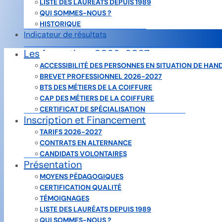
LISTE DES LAURÉATS DEPUIS 1989
QUI SOMMES-NOUS ?
HISTORIQUE
Indicateur de résultats
Les formations 2026-2027
ACCESSIBILITÉ DES PERSONNES EN SITUATION DE HAN
BREVET PROFESSIONNEL 2026-2027
BTS DES MÉTIERS DE LA COIFFURE
CAP DES MÉTIERS DE LA COIFFURE
CERTIFICAT DE SPÉCIALISATION
Inscription et Financement
TARIFS 2026-2027
CONTRATS EN ALTERNANCE
CANDIDATS VOLONTAIRES
Présentation
MOYENS PÉDAGOGIQUES
CERTIFICATION QUALITÉ
Tous nos locaux sont accessibles aux personnes en
TÉMOIGNAGES
situation de handicap:
LISTE DES LAURÉATS DEPUIS 1989
QUI SOMMES-NOUS ?