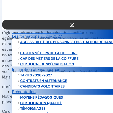
Un diplôme bac +2
Le BTS Métiers de la coiffure vous permettra d’acquérir
des connaissances scientifiques, juridiques et
réglementaires dans le domaine de la coiffure, mais
Les formations 2026-2027
également des connaissances approfondies en gestion
ACCESSIBILITÉ DES PERSONNES EN SITUATION DE HAN
d’entreprise et en management. Le secteur de la coiffure
BREVET PROFESSIONNEL 2026-2027
est en perpétuel évolution notamment du fait des
BTS DES MÉTIERS DE LA COIFFURE
nouvelles normes, de la réglementation européenne et des
CAP DES MÉTIERS DE LA COIFFURE
innovations en matière de matériels de coiffure. A l’issue
CERTIFICAT DE SPÉCIALISATION
des 2 années de préparation du BTS Métiers de la coiffure
Inscription et Financement
vous maitriserez les règles d’hygiène, de sécurité et la
TARIFS 2026-2027
législation en vigueur dans le secteur de la coiffure.
CONTRATS EN ALTERNANCE
durée : 2 ans
CANDIDATS VOLONTAIRES
Présentation
Notre organisme a été le 1er centre national à mettre en
MOYENS PÉDAGOGIQUES
place le BTS DES METIERS DE LA COIFFURE.
CERTIFICATION QUALITÉ
TÉMOIGNAGES
Ce diplôme est ouvert au public suivant: