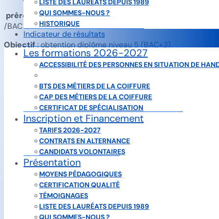
LISTE DES LAURÉATS DEPUIS 1989
QUI SOMMES-NOUS ?
prérequis:
– BP COIFFURE /BAC PRO /BAC S /BAC ST2S
HISTORIQUE
/BAC STL
Indicateur de résultats
Objectif
: obtention diplôme niveau 5 (BAC+2)
Les formations 2026-2027
Délais d’accès:
inscription entre le 30 juin et le 31 août
ACCESSIBILITÉ DES PERSONNES EN SITUATION DE HAN
BREVET PROFESSIONNEL 2026-2027
METHODES MOBILISEES:
cours en présentiel uniquement
BTS DES MÉTIERS DE LA COIFFURE
CAP DES MÉTIERS DE LA COIFFURE
EN CONTRAT DE PROFESSIONNALISATION (aucun
CERTIFICAT DE SPÉCIALISATION
frais)OU EN CANDIDATURE VOLONTAIRE-CPF
Inscription et Financement
(2500€/an)
TARIFS 2026-2027
DEBOUCHES PROFESSIONNELS
:Les débouchés
CONTRATS EN ALTERNANCE
professionnels du BTS Métiers de la coiffure
CANDIDATS VOLONTAIRES
Présentation
Une fois votre BTS Métiers de la coiffure en poche vous
pourrez exercer une activité professionnelle au sein :
MOYENS PÉDAGOGIQUES
•des salons de coiffure,
CERTIFICATION QUALITÉ
•des entreprises de fabrication de produits capillaires,
TÉMOIGNAGES
•des distributeurs de produits capillaires,
LISTE DES LAURÉATS DEPUIS 1989
•des entreprises qui conçoivent et/ou qui commercialisent
QUI SOMMES-NOUS ?