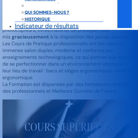
Elisabeth à Clermont-Ferrand, à 100m de la gare SNCF, ce
LISTE DES LAURÉATS DEPUIS 1989
qui permet d’accueillir un maximum de salariés qui
QUI SOMMES-NOUS ?
viennent des villes ou départements extérieurs.
HISTORIQUE
Tous les outils et documents pédagogiques (ordinateurs,
Indicateur de résultats
photocopieurs, livres,matériel de pratique) sont
mis
gracieusement
à la disposition des jeunes salariés.
Les Cours de Pratique professionnelle ont lieu dans un
immense salon duplex, moderne et conforme aux
enseignements technologiques, ce qui permet aux salariés
de se perfectionner dans un environnement identique à
leur lieu de travail : bacs et sièges ergonomiques, matériel
ergonomique.
La Formation est dispensée par des formateurs certifiés,
des professionnels et Meilleurs Ouvriers de France.
COURS SUPÉRIEURS