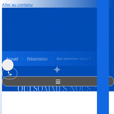
Aller au contenu
Accueil
Présentation
Qui sommes-nous ?
QUI SOMMES-NOUS ?
Le centre de formation est
une association "loi 1901"