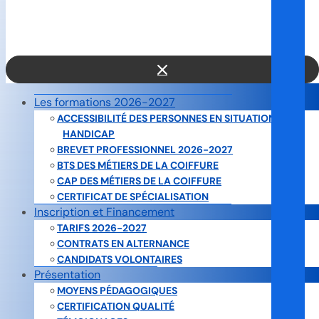
gérée par la présidente Mme
Florence Dusséaux depuis
1999.
Les formations 2026-2027
ACCESSIBILITÉ DES PERSONNES EN SITUATION DE
HANDICAP
BREVET PROFESSIONNEL 2026-2027
BTS DES MÉTIERS DE LA COIFFURE
CAP DES MÉTIERS DE LA COIFFURE
CERTIFICAT DE SPÉCIALISATION
Inscription et Financement
TARIFS 2026-2027
CONTRATS EN ALTERNANCE
CANDIDATS VOLONTAIRES
Présentation
MOYENS PÉDAGOGIQUES
CERTIFICATION QUALITÉ