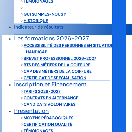
TÉMOIGNAGES
LISTE DES LAURÉATS DEPUIS 1989
QUI SOMMES-NOUS ?
HISTORIQUE
Indicateur de résultats
L’Association (Loi 1901) des Cours Supérieurs de Coiffure
Les formations 2026-2027
propose une formation professionnelle sous plusieurs
ACCESSIBILITÉ DES PERSONNES EN SITUATION DE
formes différentes :
HANDICAP
: -LA FORMATION EN ALTERNANCE
BREVET PROFESSIONNEL 2026-2027
: -LA PROMOTION SOCIALE
BTS DES MÉTIERS DE LA COIFFURE
Pour dynamiser les performances et apporter à la
CAP DES MÉTIERS DE LA COIFFURE
profession une main d’œuvre de qualité :
CERTIFICAT DE SPÉCIALISATION
UNE FORMATION CONTINUE EST LA MEILLEURE GARANTIE.
Inscription et Financement
Pour obtenir leurs diplômes, les jeunes salariés en Contrat
TARIFS 2026-2027
de Professionnalisation viennent en cours 1 jour par
CONTRATS EN ALTERNANCE
semaine, en alternance avec l’entreprise.
CANDIDATS VOLONTAIRES
C’est pourquoi nous proposons des locaux, du personnel
Présentation
et du matériel en parfaite adéquation avec notre
MOYENS PÉDAGOGIQUES
dynamisme.
CERTIFICATION QUALITÉ
Les Cours de théorie sont dispensés 51 avenue Albert et
TÉMOIGNAGES